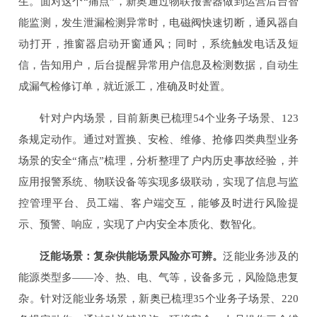
生。面对这个“痛点”，新奥通过物联报警器做到运营后台智
能监测，发生泄漏检测异常时，电磁阀快速切断，通风器自
动打开，推窗器启动开窗通风；同时，系统触发电话及短
信，告知用户，后台提醒异常用户信息及检测数据，自动生
成漏气检修订单，就近派工，准确及时处置。
针对户内场景，目前新奥已梳理54个业务子场景、123
条规定动作。通过对置换、安检、维修、抢修四类典型业务
场景的安全“痛点”梳理，分析整理了户内历史事故经验，并
应用报警系统、物联设备等实现多级联动，实现了信息与监
控管理平台、员工端、客户端交互，能够及时进行风险提
示、预警、响应，实现了户内安全本质化、数智化。
泛能场景：复杂供能场景风险亦可辨。
泛能业务涉及的
能源类型多——冷、热、电、气等，设备多元，风险隐患复
杂。针对泛能业务场景，新奥已梳理35个业务子场景、220