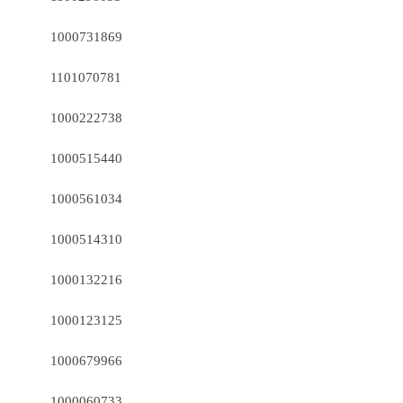
1000731869
1101070781
1000222738
1000515440
1000561034
1000514310
1000132216
1000123125
1000679966
1000060733